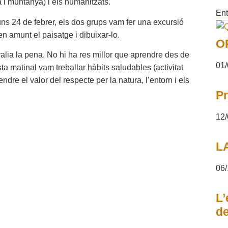
a i muntanya) i els humanitzats.
Ent
ns 24 de febrer, els dos grups vam fer una excursió
n amunt el paisatge i dibuixar-lo.
O
 valia la pena. No hi ha res millor que aprendre des de
01/
ta matinal vam treballar hàbits saludables (activitat
endre el valor del respecte per la natura, l’entorn i els
Pr
12/
L
06/
L’
d