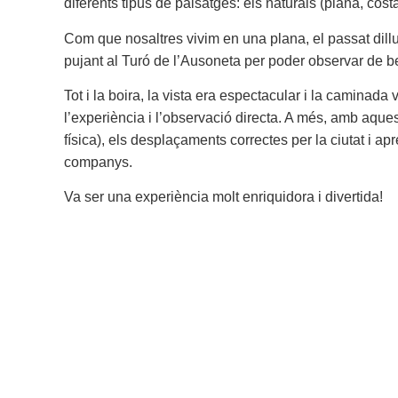
diferents tipus de paisatges: els naturals (plana, cost
Com que nosaltres vivim en una plana, el passat dillu
pujant al Turó de l’Ausoneta per poder observar de be
Tot i la boira, la vista era espectacular i la caminada
l’experiència i l’observació directa. A més, amb aques
física), els desplaçaments correctes per la ciutat i apr
companys.
Va ser una experiència molt enriquidora i divertida!