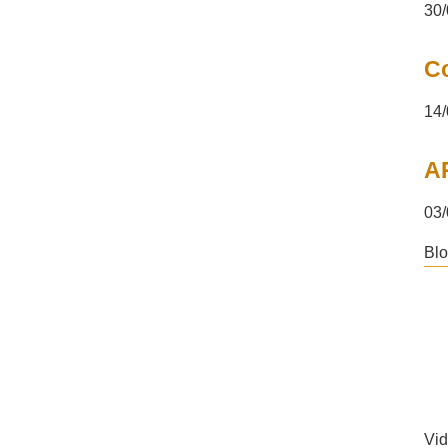
30/
Co
14/
A
03/
Bl
Vi