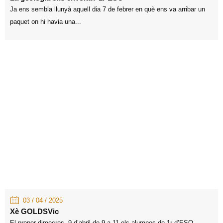
Ja ens sembla llunyà aquell dia 7 de febrer en què ens va arribar un
paquet on hi havia una...
03 / 04 / 2025
Xè GOLDSVic
El proper dimecres, 9 d’abril de 9 a 11 els alumnes de 1r d’ESO