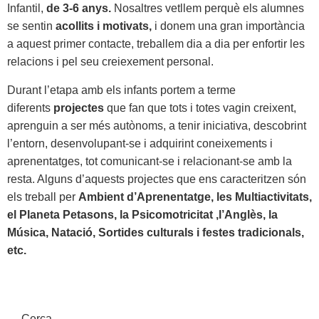
Infantil,
de 3-6 anys.
Nosaltres vetllem perquè els alumnes
se sentin
acollits i motivats,
i donem una gran importància
a aquest primer contacte, treballem dia a dia per enfortir les
relacions i pel seu creiexement personal.
Durant l’etapa amb els infants portem a terme
diferents
projectes
que fan que tots i totes vagin creixent,
aprenguin a ser més autònoms, a tenir iniciativa, descobrint
l’entorn, desenvolupant-se i adquirint coneixements i
aprenentatges, tot comunicant-se i relacionant-se amb la
resta. Alguns d’aquests projectes que ens caracteritzen són
els treball per
Ambient d’Aprenentatge, les Multiactivitats,
el Planeta Petasons, la Psicomotricitat ,l’Anglès, la
Música, Natació, Sortides culturals i festes tradicionals,
etc.
Cerca