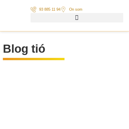
93 885 11 94
On som
Blog tió