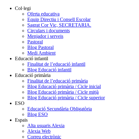
Col·legi
Oferta educativa
Equip Directiu i Consell Escolar
Sagrat Cor Vic, SECRETARIA.
Circulars i documents
Menjador i serveis
Pastoral
Blog Pastoral
Medi Ambient
Educació infantil
Finalitat de l’educació infantil
Blog Educació infantil
Educació primària
Finalitat de l’educació primària
Blog Educació primària / Cicle inicial
Blog Educació primària / Cicle mitjà
Blog Educació primària / Cicle superior
ESO
Educació Secundària Obligatòria
Blog ESO
Espais
Alta usuaris Alexia
Alexia Web
Correu electrònic