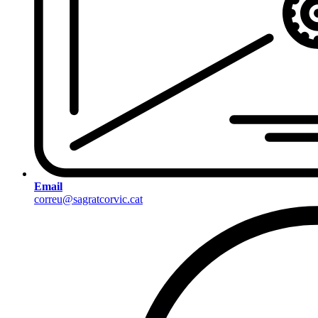
Email
correu@sagratcorvic.cat